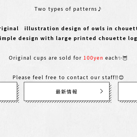
Two types of patterns♪
・
iginal illustration design of owls in choue
imple design with large printed chouette lo
・
Original cups are sold for
100yen
each✨🦉
・
Please feel free to contact our staff‼😊
最新情報