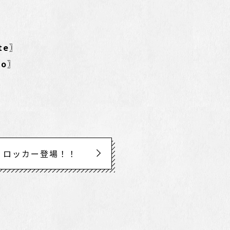
tte〗
go〗
ロッカー登場！！