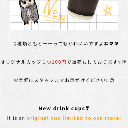
・
・
2種類ともとーーってもかわいいですよね💖💖
・
オリジナルカップ
１つ100円
で販売もしております✨🦉
・
お気軽にスタッフまでお声がけください‼😊
・
・
New drink cups❣
It is an
original cup limited to our store!
・