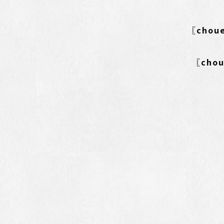
〖cho
〖ch