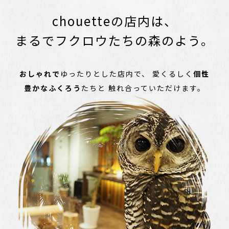
chouetteの店内は、
まるでフクロウたちの森のよう。
おしゃれで
ゆったりとした店内で、
愛くるしく
個性
豊かなふくろう
たちと
触れ合っていただけます。