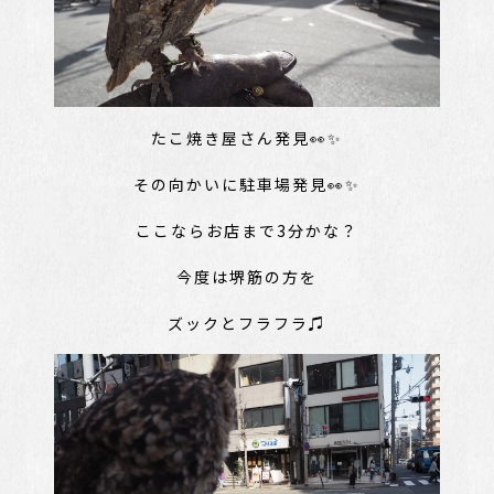
たこ焼き屋さん発見👀✨
その向かいに駐車場発見👀✨
ここならお店まで3分かな？
今度は堺筋の方を
ズックとフラフラ♫