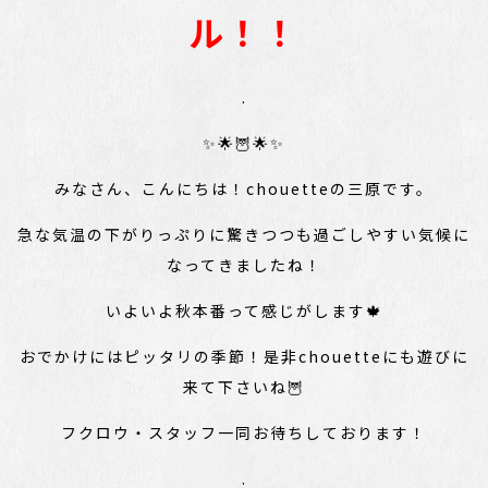
ル！！
.
✨🌟🦉🌟✨
みなさん、こんにちは！chouetteの三原です。
急な気温の下がりっぷりに驚きつつも過ごしやすい気候に
なってきましたね！
いよいよ秋本番って感じがします🍁
おでかけにはピッタリの季節！是非chouetteにも遊びに
来て下さいね🦉
フクロウ・スタッフ一同お待ちしております！
.