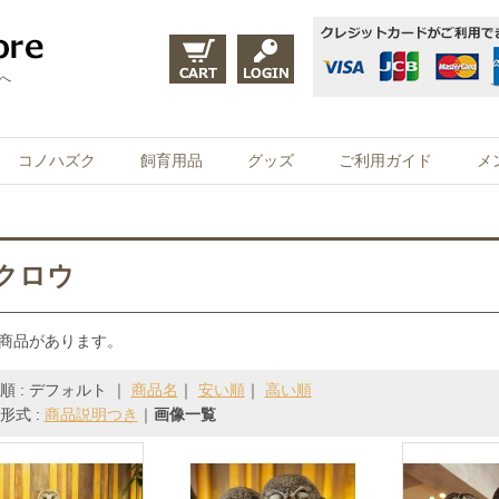
eへ
コノハズク
飼育用品
グッズ
ご利用ガイド
メ
クロウ
の商品があります。
順 : デフォルト ｜
商品名
｜
安い順
｜
高い順
形式 :
商品説明つき
｜
画像一覧