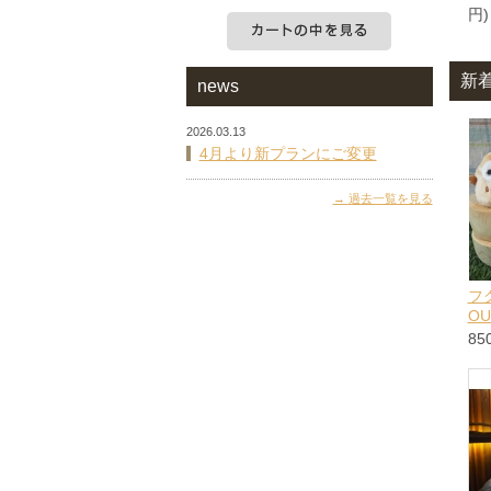
円)
カートの中を見る
新
news
2026.03.13
4月より新プランにご変更
過去一覧を見る
フ
OU
85