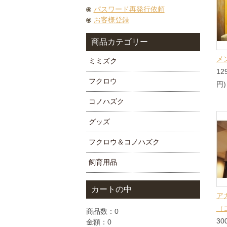
パスワード再発行依頼
お客様登録
商品カテゴリー
メ
ミミズク
12
フクロウ
円)
コノハズク
グッズ
フクロウ＆コノハズク
飼育用品
カートの中
ア
（
商品数：0
30
金額：0