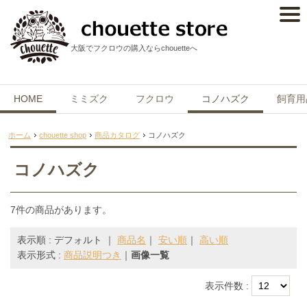
大阪でフクロウの購入ならchouetteへ
HOME
ミミズク
フクロウ
コノハズク
飼育用
ホーム
chouette shop
商品カタログ
コノハズク
コノハズク
7件の商品があります。
表示順 : デフォルト ｜
商品名
｜
安い順
｜
高い順
表示形式 :
商品説明つき
｜
画像一覧
表示件数 :